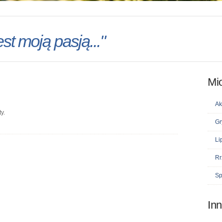
st moją pasją..."
Mi
Ak
y.
Gr
Li
Rr
Sp
In