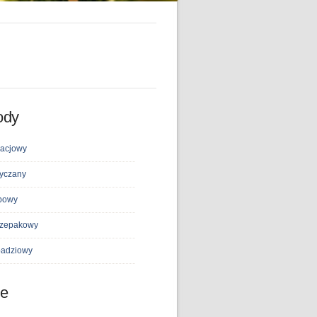
ody
acjowy
yczany
powy
zepakowy
adziowy
ne